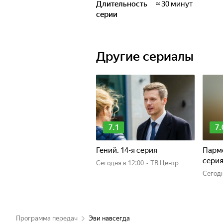
Длительность
≈ 30 минут
серии
Другие сериалы
7.1
7.
Гений. 14-я серия
Пармс
сери
Сегодня
в 12:00
•
ТВ Центр
Сегод
Программа передач
Эви навсегда