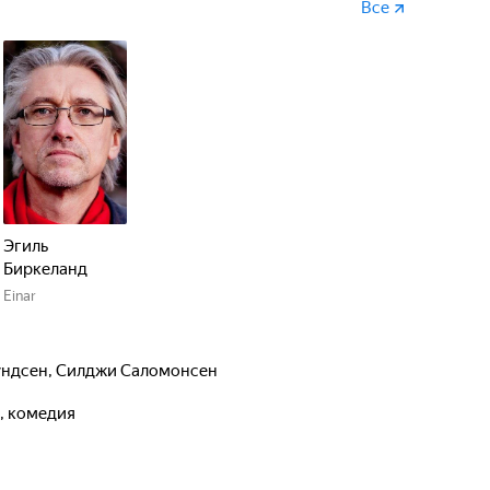
.
Все
Эгиль
Биркеланд
Einar
ундсен
,
Силджи Саломонсен
, комедия