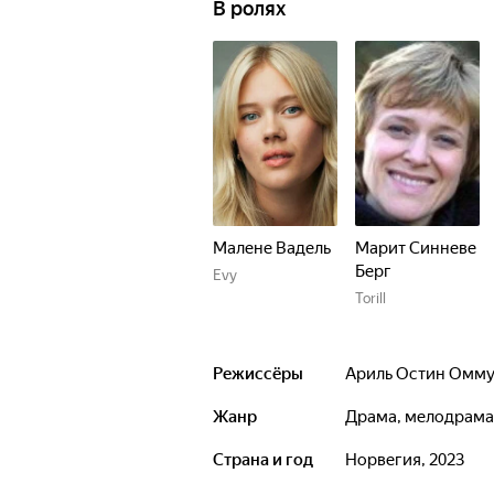
В ролях
взглянуть по-новому на свою жизнь
Малене Вадель
Марит Синневе
Берг
Evy
Torill
Режиссёры
Ариль Остин Омм
Жанр
драма, мелодрама
Страна и год
Норвегия, 2023