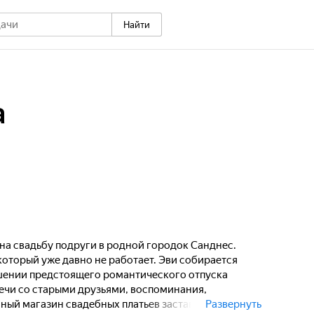
Найти
а
на свадьбу подруги в родной городок Санднес.
 который уже давно не работает. Эви собирается
ушении предстоящего романтического отпуска
речи со старыми друзьями, воспоминания,
ный магазин свадебных платьев заставят её
Развернуть