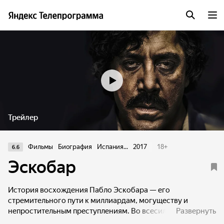
Трейлер
Фильмы
Биография
Испания...
2017
18
+
6.6
Эскобар
История восхождения Пабло Эскобара — его
стремительного пути к миллиардам, могуществу и
непростительным преступлениям. Во всесильного
Развернуть
наркобарона влюбляется журналистка, чьи мемуары