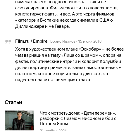
намеках на его неоднозначность — так и не
сфокусирована. Фильм скользит по поверхности,
констатирует факты, и все. А это черта фильмов
«категории Б»: такие некогда снимали в США о
Диллинджере и Че Геваре.
Film.ru / Empire
Борис Иванов
•
15 июня 2018
Хотя в художественном плане «Эскобар» – не более
чем вариация на тему «Лица со шрамом», опора на
факты, политические интриги и колорит Колумбии
делает картину примечательным самостоятельным
полотном, которое поучительно для всех, кто
надеется править с помощью страха.
Статьи
Что смотреть дома: «Дети перемен»,
разборки с Лиамом Нисоном и бой с
Петром Яном
21 ноября 2024