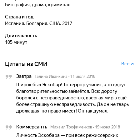
биография, драма, криминал
Страна и год
Испания, Болгария, США, 2017
Длительность
105 минут
Цитаты из СМИ
Все
Завтра
Галина Иванкина
•
11 июля 2018
Широк был Эскобар! То террор учинит, а то вдруг —
благотворительностью займётся. Всю дорогу
боролся с несправедливостью, ввергая мир в ещё
более страшную несправедливость. Да он не тварь
дрожащая, но право имеет! Он так думал.
Коммерсантъ
Михаил Трофименков
•
19 июня 2018
Личность Эскобара — при всех режиссерских