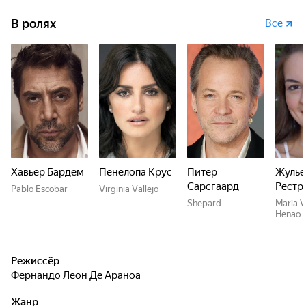
В ролях
Все
Хавьер Бардем
Пенелопа Крус
Питер
Жулье
Сарсгаард
Рестр
Pablo Escobar
Virginia Vallejo
Shepard
Maria V
Henao
Режиссёр
Фернандо Леон Де Араноа
Жанр