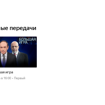
ные передачи
ая игра
а
в 16:00
•
Первый