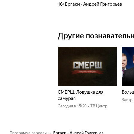
16+Ергаки - Андрей Григорьев
Другие познаватель
СМЕРШ. Ловушка для
Больш
самурая
Завтр
Сегодня
в 15:20
•
ТВ Центр
Программа передач
Ергаки - Андрей Григорьев