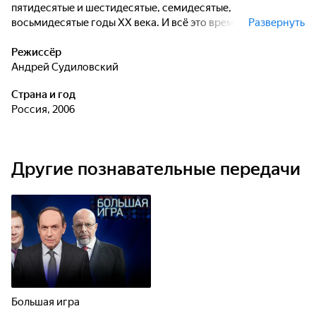
пятидесятые и шестидесятые, семидесятые,
восьмидесятые годы ХХ века. И всё это время его
Развернуть
сопровождали колоссальный успех, и, главное -
искренняя любовь зрителей. Современники смотрели на
Режиссёр
мир глазами Райкина. Фильм об уникальности
Андрей Судиловский
райкинского юмора, особом добром "посыле" его сатиры,
Страна и год
об "удивительно человечном актёре Аркадии Райкине".
Россия, 2006
Другие познавательные передачи
Большая игра