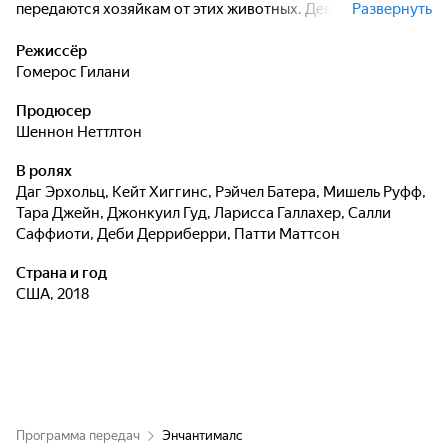
передаются хозяйкам от этих животных. Девочки
Развернуть
стремятся поддерживать равновесие, мир и гармонию
вокруг и являются хранительницами волшебного леса, а
Режиссёр
зверята помогают им в этом. Каждый день здесь
Гомерос Гилани
случаются истории, наполненные чудесами и
Продюсер
волшебством!
Шеннон Неттлтон
В ролях
Даг Эрхольц
,
Кейт Хиггинс
,
Рэйчел Батера
,
Мишель Руфф
,
Тара Джейн
,
Джонкуил Гуд
,
Ларисса Галлахер
,
Салли
Саффиоти
,
Деби Дерриберри
,
Патти Маттсон
Страна и год
США, 2018
Программа передач
Энчантималс