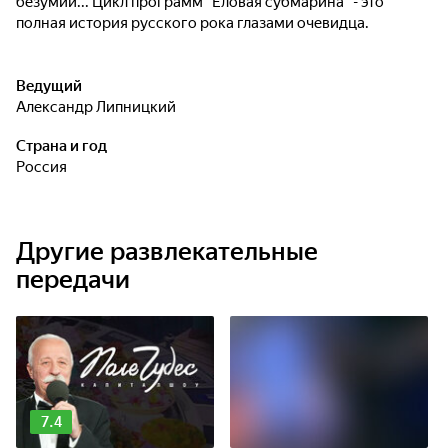
безумий... Цикл программ "Еловая субмарина" - это
полная история русского рока глазами очевидца.
Ведущий
Александр Липницкий
Страна и год
Россия
Другие развлекательные
передачи
7.4