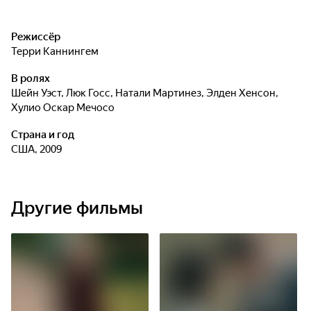
Режиссёр
Терри Каннингем
В ролях
Шейн Уэст
,
Люк Госс
,
Натали Мартинез
,
Элден Хенсон
,
Хулио Оскар Мечосо
Страна и год
США, 2009
Другие фильмы