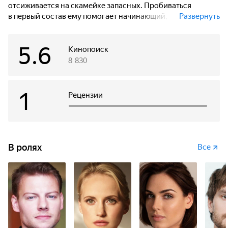
отсиживается на скамейке запасных. Пробиваться
в первый состав ему помогает начинающий,
Развернуть
но нахрапистый агент Алина. Незадолго до важного матча
Матвею звонят из родного города и сообщают
5.6
неутешительные новости, связанные с его
Кинопоиск
криминальными дружками детства. Матвей и Алина летят
8 830
в Улан-Удэ, чтобы уладить ситуацию и спасти младшего
брата Даши, бывшей девушки Матвея.
1
Рецензии
В ролях
Все