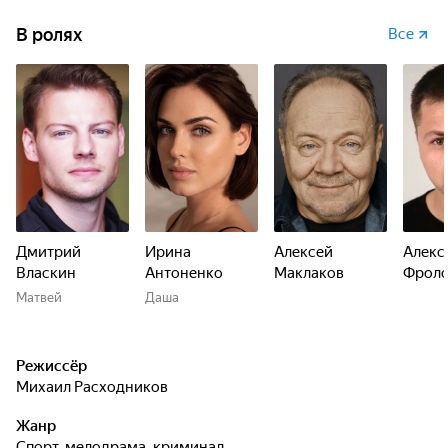
В ролях
Все
Дмитрий
Ирина
Алексей
Алекс
Власкин
Антоненко
Маклаков
Фрол
Матвей
Даша
Режиссёр
Михаил Расходников
Жанр
спорт, мелодрама, криминал