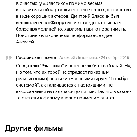
К счастью, у «Эластико» помимо весьма
выразительной картинки есть еще одно достоинство
в виде хороших актеров. Дмитрий Власкин был
великолепен в «Физруке», и хотя здесь он играет
более прямолинейно, харизмы парню не занимать.
Поистине великолепный перформанс выдает
Алексей...
Российская газета
Алексей Литовченко
•
24 ноября 2016
Создатели "Эластико" искренне любят свой край. Ну,
и в том, что их герой не страдает показным
религиозным фанатизмом и не имитирует "борьбу с
системой", а сталкивается с настоящими, не
высосанными из пальца ситуациями. Так что в какой-
то степени к фильму вполне применим эпитет...
Другие фильмы