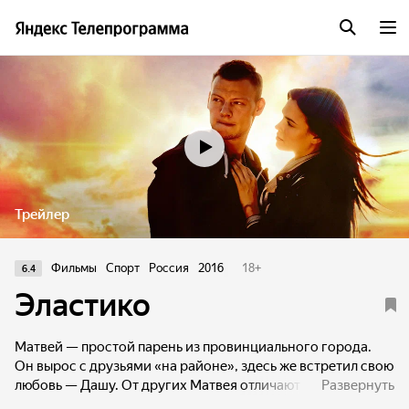
Трейлер
Фильмы
Спорт
Россия
2016
18
+
6.4
Эластико
Матвей — простой парень из провинциального города.
Он вырос с друзьями «на районе», здесь же встретил свою
любовь — Дашу. От других Матвея отличают уникальные
Развернуть
физические данные — крепкие ноги, мощная дыхалка,