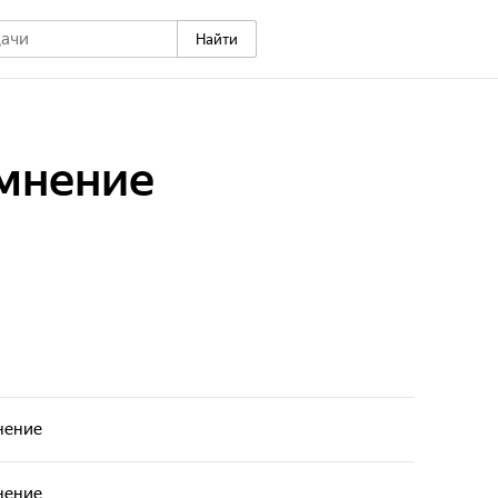
Найти
мнение
нение
нение