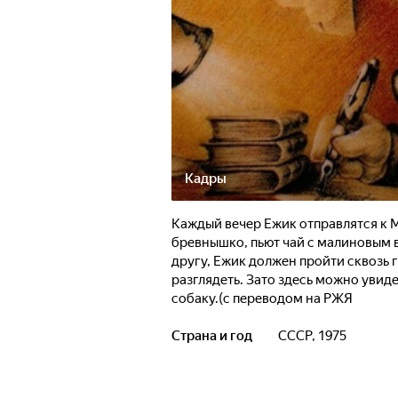
Кадры
Каждый вечер Ежик отправлятся к М
бревнышко, пьют чай с малиновым в
другу, Ежик должен пройти сквозь г
разглядеть. Зато здесь можно увиде
собаку.(с переводом на РЖЯ
Страна и год
СССР, 1975