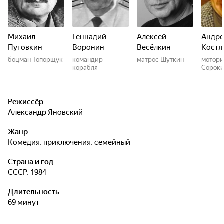
Михаил
Геннадий
Алексей
Андре
Пуговкин
Воронин
Весёлкин
Костя
боцман Топорщук
командир
матрос Шуткин
мотори
корабля
Сорок
Режиссёр
Александр Яновский
Жанр
комедия, приключения, семейный
Страна и год
СССР, 1984
Длительность
69 минут