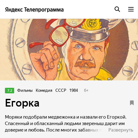
Фильмы
Комедия
СССР
1984
6
+
7.2
Егорка
Моряки подобрали медвежонка и назвали его Егоркой.
Спасенный и обласканный людьми звереныш дарит им
доверие и любовь. После многих забавных приключений
Развернуть
его отпускают на свободу.