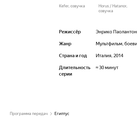
Kefer, озвучка
Horus / Hatanor,
озвучка
Режиссёр
Энрико Паоланто
Жанр
мультфильм, боев
Страна и год
Италия, 2014
Длительность
≈ 30 минут
серии
Программа передач
Египтус