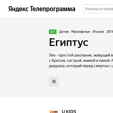
Детям
Мультфильм
Италия
201
8.1
Египтус
Лео - простой школьник, живущий
с братом, сестрой, мамой и папой.
дедушка, который перед смертью с
необычный подарок — браслет нас
всегда прятал подарок в особом су
музей, решил прихватить древний а
упустил возможности проникнуть в 
недавно ограбленный, чтобы взглян
экспонатов, разрушенных злоумыш
знакомится со странноватым мужч
ученым. И только спустя некоторое 
U KIDS