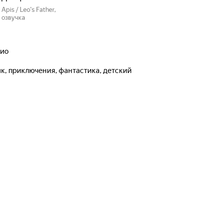
Apis / Leo's Father,
озвучка
нио
ик, приключения, фантастика, детский