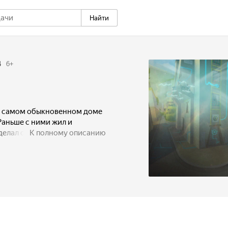
Найти
4
6
+
 в самом обыкновенном доме
 Раньше с ними жил и
делал своему внуку
К полному описанию
тоящего фараона. Мальчик
ндуке, но однажды, идя в
ксессуар с собой. Он не
египетский отдел музея,
уть хоть на остатки
ленниками. Там наш герой
иной, представившимся
время Лео понял, что этот