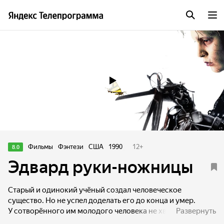
Трейлер
Фильмы
Фэнтези
США
1990
12
+
8.0
Эдвард руки-ножницы
Старый и одинокий учёный создал человеческое
существо. Но не успел доделать его до конца и умер.
У сотворённого им молодого человека не хватает
Развернуть
рук — вместо них у него нечто вроде ножниц, и он