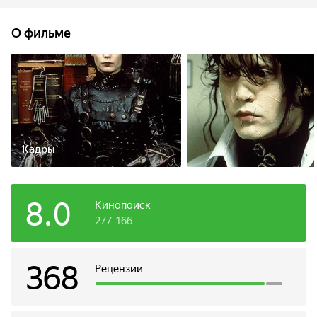
вынужден жить в заброшенном доме в полном
одиночестве. Однажды его обнаруживает женщина-
О фильме
коммивояжер и берет к себе жить. В новом доме Эдвард
пытается социализироваться — подружиться с младшим
сыном своей новой «мамы» и с её прекрасной дочерью.
Кадры
8.0
Кинопоиск
277 166
368
Рецензии