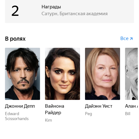
2
Награды
Сатурн, Британская академия
В ролях
Все
Джонни Депп
Вайнона
Дайэнн Уист
Алан 
Райдер
Edward
Peg
Bill
Scissorhands
Kim