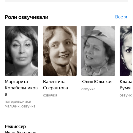
Роли озвучивали
Все
Маргарита
Валентина
Юлия Юльская
Клара
Корабельников
Сперантова
Румян
озвучка
а
озвучка
озвучк
потерявшийся
мальчик, озвучка
Режиссёр
Иван Аксенчук