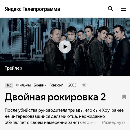
Трейлер
Фильмы
Боевик
Гонконг...
2003
18
+
6.8
Двойная рокировка 2
После убийства руководителя триады, его сын Хоу, ранее
не интересовавшийся делами отца, неожиданно
объявляет о своем намерении занять его место. Полиция
Развернуть
оказывается не готова к такому повороту событий, обретя