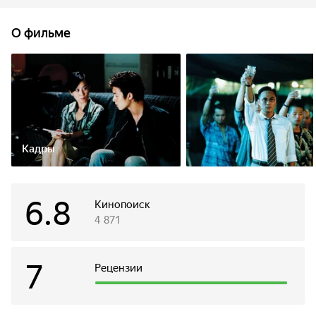
в лице нового мафиози грозного и неуловимого
противника. Теперь все надежды возлагаются на
О фильме
молодого полицейского, который, рискуя жизнью,
проникает в банду и пытается войти в доверие к новому
боссу. Но клан тоже не дремлет и внедряет в полицию
своего осведомителя Мина.
Кадры
6.8
Кинопоиск
4 871
7
Рецензии