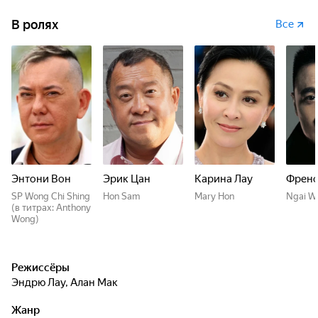
В ролях
Все
Энтони Вон
Эрик Цан
Карина Лау
Френс
SP Wong Chi Shing
Hon Sam
Mary Hon
Ngai W
(в титрах: Anthony
Wong)
Режиссёры
Эндрю Лау
,
Алан Мак
Жанр