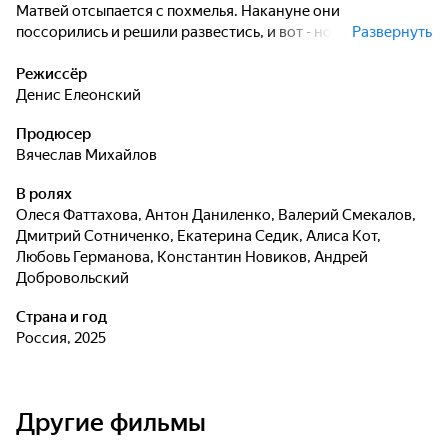
Матвей отсыпается с похмелья. Накануне они
поссорились и решили развестись, и вот - новая жизнь
Развернуть
началась с трагедии. Кто эти люди, сгоревшие в чужой
бане? И какое отношение к ним имеют Поляковы, у
Режиссёр
каждого из которых - неопровержимое алиби?
Денис Елеонский
Продюсер
Вячеслав Михайлов
В ролях
Олеся Фаттахова
,
Антон Даниленко
,
Валерий Смекалов
,
Дмитрий Сотниченко
,
Екатерина Седик
,
Алиса Кот
,
Любовь Германова
,
Константин Новиков
,
Андрей
Добровольский
Страна и год
Россия, 2025
Другие фильмы