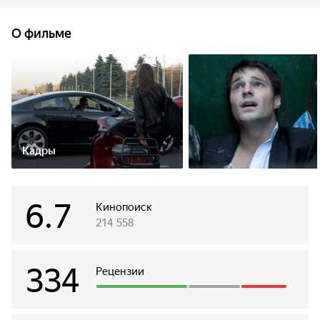
пентхаус и вечеринки. Свою жизнь Максим тратит на
зарабатывание денег, а деньги - на ночные клубы,
О фильме
шикарных девушек, кокаин и прочие атрибуты гламурной
жизни. Но в какой-то момент к герою приходит осознание
того, что с его жизнью что-то не так. И его мир рушится
подобно карточному домику.
Кадры
6.7
Кинопоиск
214 558
334
Рецензии