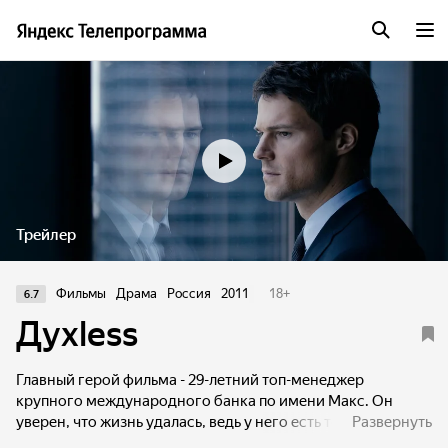
Трейлер
Фильмы
Драма
Россия
2011
18
+
6.7
Духless
Главный герой фильма - 29-летний топ-менеджер
крупного международного банка по имени Макс. Он
уверен, что жизнь удалась, ведь у него есть то, о чём
Развернуть
многие не могут даже и мечтать: дорогая машина,