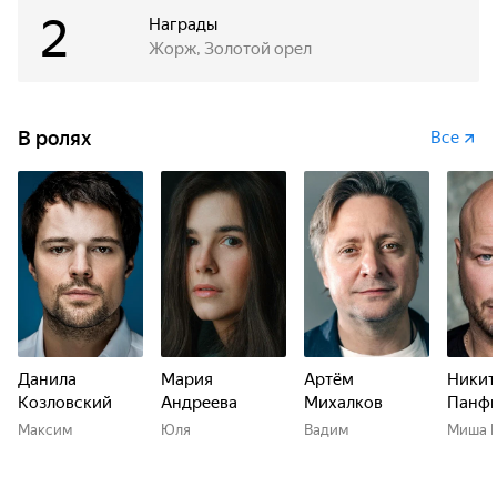
2
Награды
Жорж, Золотой орел
В ролях
Все
Данила
Мария
Артём
Никит
Козловский
Андреева
Михалков
Панф
Максим
Юля
Вадим
Миша 