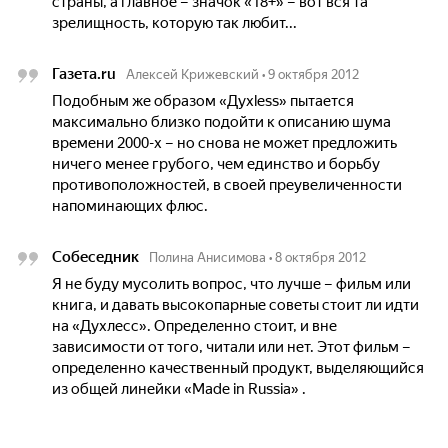
страны, а главное – значок «18+» – вот вся та
зрелищность, которую так любит...
Газета.ru
Алексей Крижевский
•
9 октября 2012
Подобным же образом «Духless» пытается
максимально близко подойти к описанию шума
времени 2000-х – но снова не может предложить
ничего менее грубого, чем единство и борьбу
противоположностей, в своей преувеличенности
напоминающих флюс.
Собеседник
Полина Анисимова
•
8 октября 2012
Я не буду мусолить вопрос, что лучше – фильм или
книга, и давать высокопарные советы стоит ли идти
на «Духлесс». Определенно стоит, и вне
зависимости от того, читали или нет. Этот фильм –
определенно качественный продукт, выделяющийся
из общей линейки «Made in Russia» .