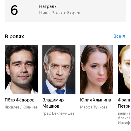
6
Награды
Ника, Золотой орел
В ролях
Все
Пётр Фёдоров
Владимир
Юлия Хлынина
Франц
Машков
Петри
Яковлев / Колычев
Марфа Тучкова
граф Беклемишев
велика
Алекса
Иосиф