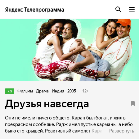
Фильмы
Драма
Индия
2005
12
+
7.9
Друзья навсегда
Они не имели ничего общего. Каран был богат, и жил в
прекрасном особняке. Радж имел пустые карманы, а небо
было его крышей. Реактивный самолет Карана
Развернуть
гарантировал, что он мог бы лететь, если бы он хотел.