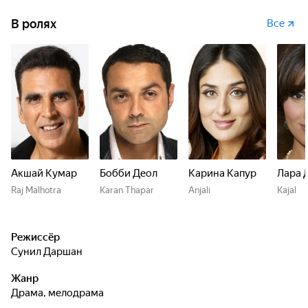
которое разместило чувства этих двух друзей. Это был
рок? Недоразумение? Или кое-что больше? Это будет
В ролях
Все
означать конец их дружбы? Они уступят этому, или их
обязательство переживет изнурительный тест времени?
Много разговоров о дружбе. Но только немногие
постигают её истинность.
Акшай Кумар
Бобби Деол
Карина Капур
Лара 
Raj Malhotra
Karan Thapar
Anjali
Kajal
Режиссёр
Сунил Даршан
Жанр
драма, мелодрама