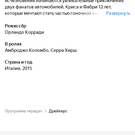
исчезновения начинаются увлекательные приключения
двух фанатов автомобилей, Криса и Фабри 12 лет,
которые мечтают стать частью гоночной команды
Развернуть
Феррари.
Режиссёр
Орландо Корради
В ролях
Амброджо Коломбо
,
Серра Хирш
Страна и год
Италия, 2015
Программа передач
Дрейкерс