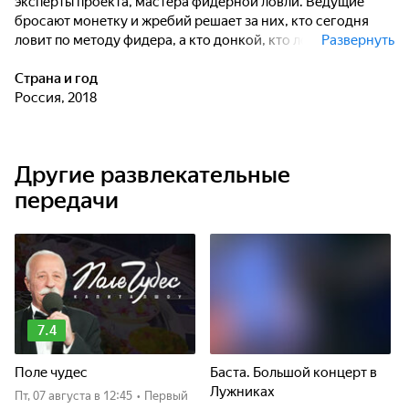
эксперты проекта, мастера фидерной ловли. Ведущие
бросают монетку и жребий решает за них, кто сегодня
ловит по методу фидера, а кто донкой, кто ловит на
Развернуть
самодельные прикормки , а кто на покупные - результаты
могут быть самые неожиданные.
Страна и год
Россия, 2018
Другие развлекательные
передачи
7.4
Поле чудес
Баста. Большой концерт в
Лужниках
пт, 07 августа
в 12:45
•
Первый