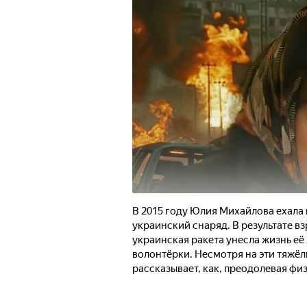
В 2015 году Юлия Михайлова ехала в
украинский снаряд. В результате вз
украинская ракета унесла жизнь е
волонтёрки. Несмотря на эти тяжёл
рассказывает, как, преодолевая фи
силы не только жить, но и помогат
Мария стала депутатом Совета Дон