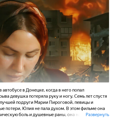
 автобусе в Донецке, когда в него попал
рыва девушка потеряла руку и ногу. Семь лет спустя
ё лучшей подруги Марии Пироговой, певицы и
ые потери, Юлия не пала духом. В этом фильме она
зическую боль и душевные раны, она нашла в себе
Развернуть
ь другим. Помимо волонтерской деятельности,
ецкой Народной Республики и даже выиграла