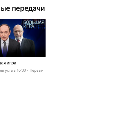
ные передачи
ны и потерявший всех близких, находит в себе
ает ее протягивать руку помощи другим?
ая игра
 августа
в 16:00
•
Первый