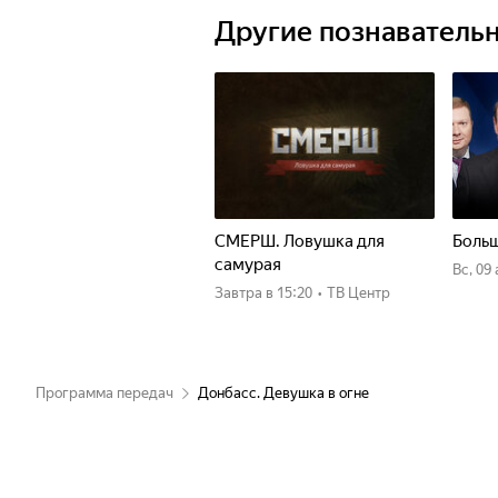
несколько конкурсов красоты.
Другие познаватель
Как человек, переживший ужасы вой
силы продолжать жить? Что побужд
СМЕРШ. Ловушка для
Больш
самурая
вс, 09
Завтра
в 15:20
•
ТВ Центр
Программа передач
Донбасс. Девушка в огне