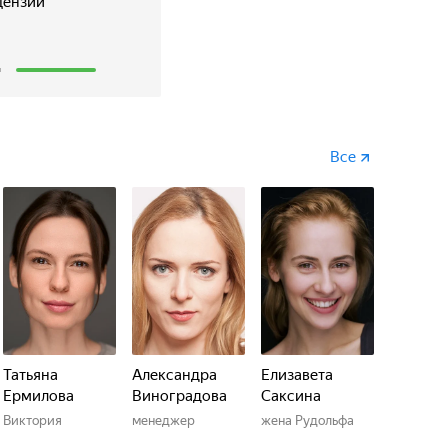
цензии
 работает против него. Сможет ли он вернуть
2
Все
Татьяна
Александра
Елизавета
Ермилова
Виноградова
Саксина
Виктория
менеджер
жена Рудольфа