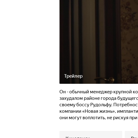
Трейлер
Он - обычный менеджер крупной ко
захудалом районе города будущего.
своему боссу Рудольфу. Потребнос
компании «Новая жизнь», импланти
они могут воплотить, не рискуя при
Пока герой выбирает, как именно е
красавица Виктория. Забыв о контр