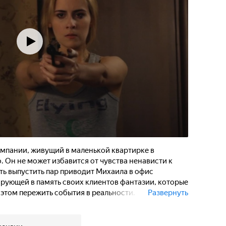
мпании, живущий в маленькой квартирке в
 Он не может избавится от чувства ненависти к
ть выпустить пар приводит Михаила в офис
рующей в память своих клиентов фантазии, которые
 этом пережить события в реальности.
Развернуть
му убить Рудольфа, в ситуацию вмешивается
акте и его правилах, Михаил совершает