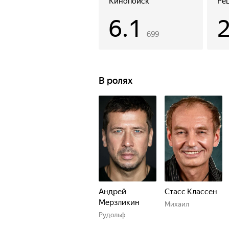
Кинопоиск
Ре
непоправимые ошибки. Теперь время
6.1
время назад?
699
В ролях
Андрей
Стасс Классен
Мерзликин
Михаил
Рудольф