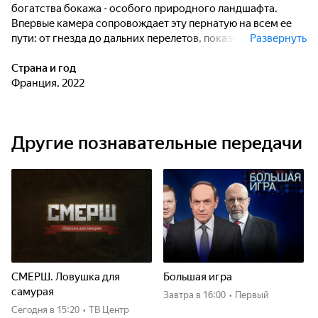
богатства бокажа - особого природного ландшафта.
Впервые камера сопровождает эту пернатую на всем ее
пути: от гнезда до дальних перелетов, показывая, какие
Развернуть
испытания ей приходится преодолевать, чтобы выжить.
Страна и год
Франция, 2022
Другие познавательные передачи
СМЕРШ. Ловушка для
Большая игра
самурая
Завтра
в 16:00
•
Первый
Сегодня
в 15:20
•
ТВ Центр