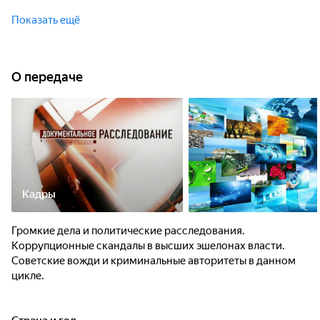
Громкие дела и политические расследования.
закончились попытки КГБ захватить и уничтожить главных
Коррупционные скандалы в высших эшелонах власти.
Показать ещё
деятелей НТС, которые вели активную подпольную работу.
Советские вожди и криминальные авторитеты в данном
И какой срок в лагерях давали тем, кто читал и
цикле.
распространял журнал "Посев"? Подробности на нашем
телеканале.
О передаче
Кадры
Громкие дела и политические расследования.
Коррупционные скандалы в высших эшелонах власти.
Советские вожди и криминальные авторитеты в данном
цикле.