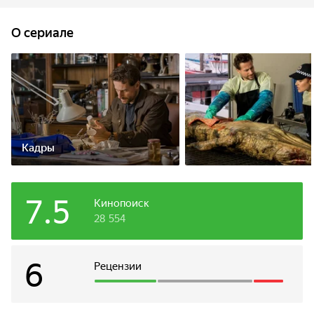
у Дэниэла есть страшный секрет, который угрожает
не только его карьере, но и семье.
O сериале
Кадры
7.5
Кинопоиск
28 554
6
Рецензии