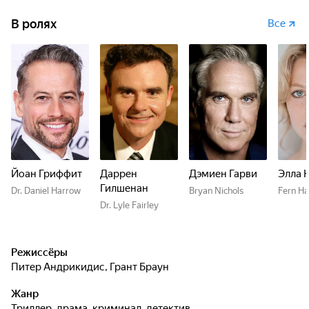
В ролях
Все
Йоан Гриффит
Даррен
Дэмиен Гарви
Элла 
Гилшенан
Dr. Daniel Harrow
Bryan Nichols
Fern H
Dr. Lyle Fairley
Режиссёры
Питер Андрикидис
,
Грант Браун
Жанр
триллер, драма, криминал, детектив