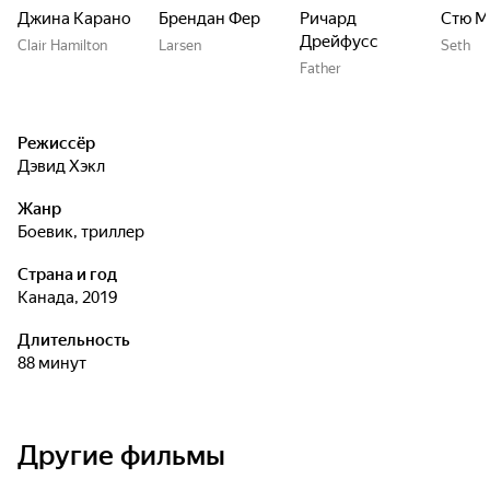
Джина Карано
Брендан Фер
Ричард
Стю М
Дрейфусс
Clair Hamilton
Larsen
Seth
Father
Режиссёр
Дэвид Хэкл
Жанр
боевик, триллер
Страна и год
Канада, 2019
Длительность
88 минут
Другие фильмы