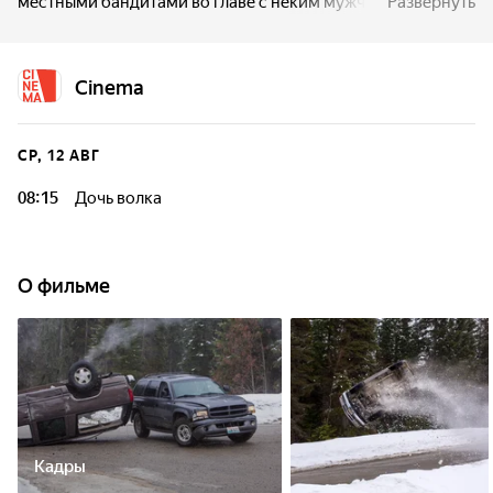
местными бандитами во главе с неким мужчиной,
Развернуть
известным как Отец.
Cinema
СР, 12 АВГ
08:15
Дочь волка
О фильме
Кадры