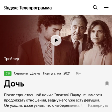
Трейлер
Сериалы
Драма
Португалия
2024
16
+
7.5
Дочь
После единственной ночи с Элоизой Паулу не намерен
продолжать отношения, ведь у него уже есть девушка.
Он уходит, даже узнав, что она беременна. Столкнувшись
Развернуть
со статусом нелегальной иммигрантки, без работы и без