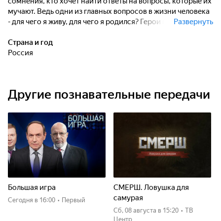
сомнения, кто хочет найти ответы на вопросы, которые их
мучают. Ведь одни из главных вопросов в жизни человека
- для чего я живу, для чего я родился? Герои программ
Развернуть
ищут ответы на свои вопросы в общении со священником.
Страна и год
Россия
Другие познавательные передачи
Большая игра
СМЕРШ. Ловушка для
самурая
Сегодня
в 16:00
•
Первый
сб, 08 августа
в 15:20
•
ТВ
Центр