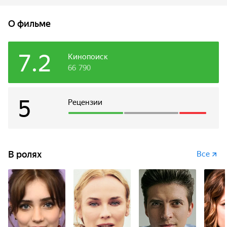
балеринам, сражается за признание представителей
лучшей балетной школы в мире. Но за красотой танца
О фильме
скрывается мир боли и жестокой конкуренции.
7.2
Кинопоиск
66 790
5
Рецензии
В ролях
Все