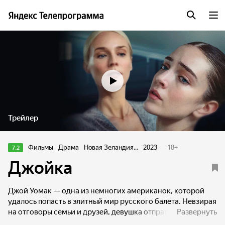
Трейлер
Фильмы
Драма
Новая Зеландия...
2023
18
+
7.2
Джойка
Джой Уомак — одна из немногих американок, которой
удалось попасть в элитный мир русского балета. Невзирая
на отговоры семьи и друзей, девушка отправляется
Развернуть
в Россию и, подражая своим любимым русским