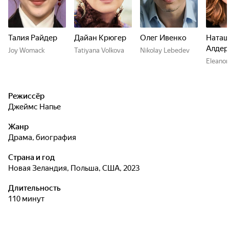
Талия Райдер
Дайан Крюгер
Олег Ивенко
Наташ
Алдер
Joy Womack
Tatiyana Volkova
Nikolay Lebedev
Eleano
Режиссёр
Джеймс Напье
Жанр
драма, биография
Страна и год
Новая Зеландия, Польша, США, 2023
Длительность
110 минут