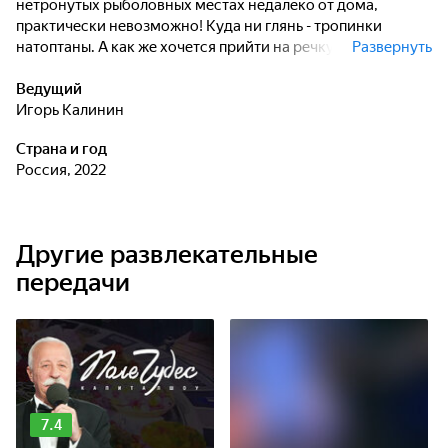
нетронутых рыболовных местах недалеко от дома,
практически невозможно! Куда ни глянь - тропинки
натоптаны. А как же хочется прийти на речку со знанием
Развернуть
того, что за долгое время ты первый сделаешь здесь
заброс и проводку своей приманки.
Ведущий
Игорь Калинин
Страна и год
Россия, 2022
Другие развлекательные
передачи
7.4