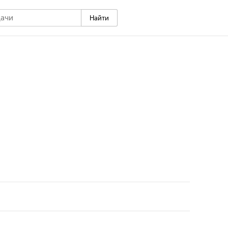
Найти
орой каждый найдет для себя что-то новое и