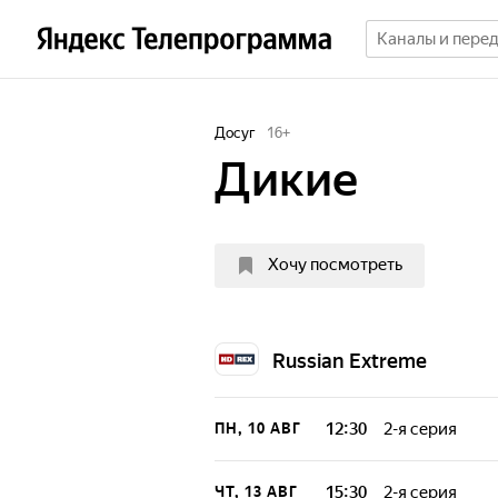
Досуг
16
+
Дикие
Хочу посмотреть
Russian Extreme
12:30
2-я серия
ПН, 10 АВГ
Передача, в кот
интересное.
15:30
2-я серия
ЧТ, 13 АВГ