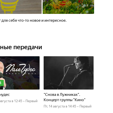
 для себя что-то новое и интересное.
ьные передачи
4
чудес
"Снова в Лужниках".
Концерт группы "Кино"
4 августа
в 12:45
•
Первый
пт, 14 августа
в 14:45
•
Первый