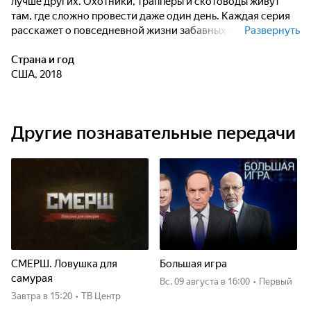
лучше других. Охотники, трапперы и скотоводы живут
там, где сложно провести даже один день. Каждая серия
расскажет о повседневной жизни забавных и необычных
Развернуть
персонажей. Все они родились и выросли в сердце штата
и живут в своего рода симбиозе с окружающей средой.
Страна и год
Рик - охотник, который 20 лет проработал проводником и
США, 2018
знает юг Монтаны, как свои пять пальцев. Скотт и Сюзи
осели у границы Айдахо, в самой глуши. А Джерри -
опытный траппер, и никто не рискует ходить туда, где он
Другие познавательные передачи
ставит капканы.
СМЕРШ. Ловушка для
Большая игра
самурая
вс, 09 августа
в 16:00
•
Первый
Завтра
в 15:20
•
ТВ Центр