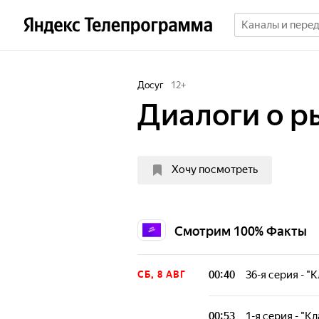
Досуг
12
+
Диалоги о р
Хочу посмотреть
Смотрим 100% Факты
00:40
36-я серия - 
СБ, 8 АВГ
Первая познават
российском тел
00:53
1-я серия - "