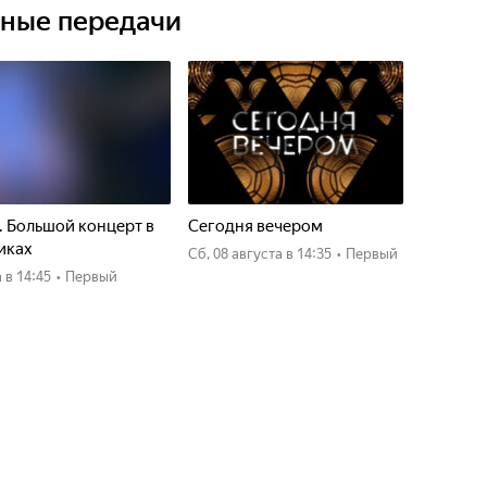
ьные передачи
. Большой концерт в
Сегодня вечером
иках
сб, 08 августа
в 14:35
•
Первый
а
в 14:45
•
Первый