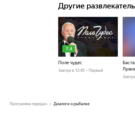
Другие развлекател
7.4
Поле чудес
Баста
Лужн
Завтра
в 12:45
•
Первый
Завтр
Программа передач
Диалоги о рыбалке