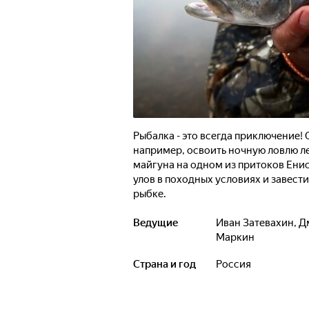
Рыбалка - это всегда приключение!
например, освоить ночную ловлю ле
майгуна на одном из притоков Ени
улов в походных условиях и завест
рыбке.
Ведущие
Иван Затевахин
,
Д
Маркин
Страна и год
Россия