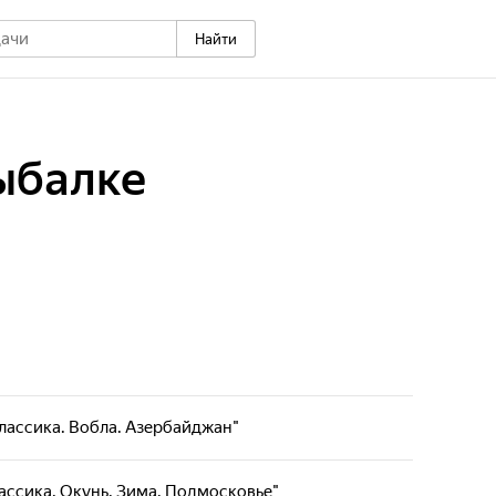
Найти
ыбалке
"Классика. Вобла. Азербайджан"
ельно-развлекательная программа о рыбалке на
евидении. Программа рассказывает о рыбной ловле
Классика. Окунь. Зима. Подмосковье"