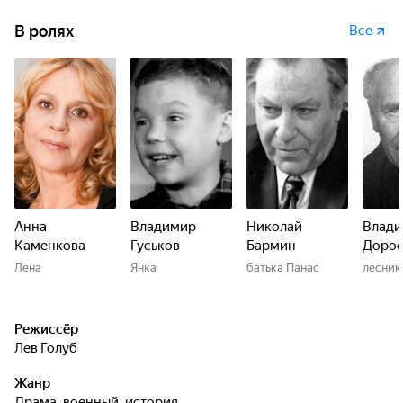
В ролях
Все
Анна
Владимир
Николай
Влад
Каменкова
Гуськов
Бармин
Доро
Лена
Янка
батька Панас
лесник
Режиссёр
Лев Голуб
Жанр
драма, военный, история