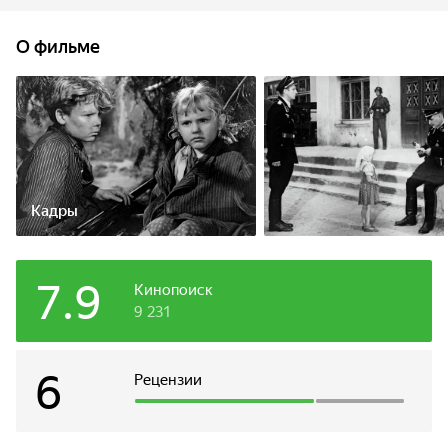
Наивный старик раскрывает гестаповцам
местонахождение девочки, но, поняв свою ошибку,
О фильме
он решает сделать всё возможное, чтобы спасти детей.
Кадры
7.9
Кинопоиск
9 231
6
Рецензии