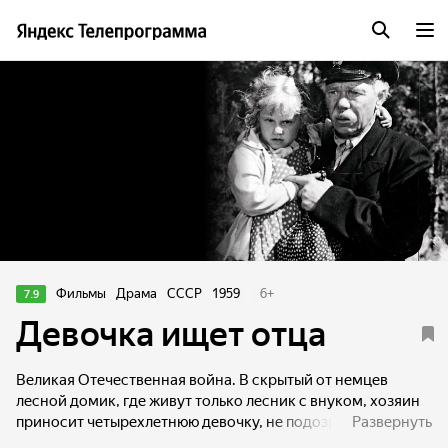
Фильмы
Драма
СССР
1959
6
+
7.9
Девочка ищет отца
Великая Отечественная война. В скрытый от немцев
лесной домик, где живут только лесник с внуком, хозяин
приносит четырехлетнюю девочку, не подозревая,
Развернуть
что она — дочь легендарного партизана батьки Панаса.