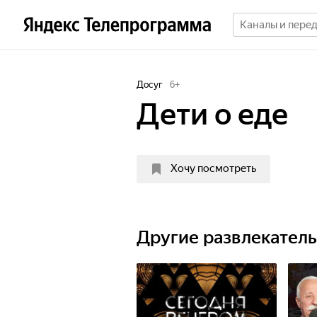
Досуг
6
+
Дети о еде
Хочу посмотреть
Другие развлекател