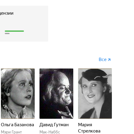
цензии
5
Все
Ольга Базанова
Давид Гутман
Мария
Стрелкова
Мэри Грант
Мак-Наббс