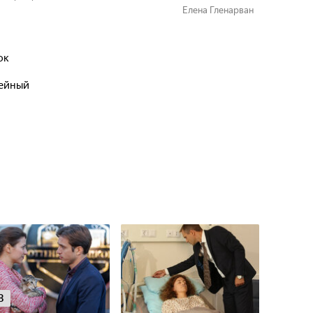
Елена Гленарван
ок
мейный
8