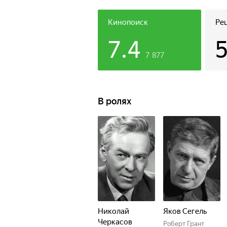
Кинопоиск
Ре
7.4
7 877
В ролях
Николай
Яков Сегель
Черкасов
Роберт Грант