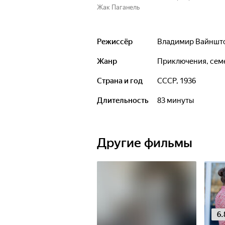
Жак Паганель
Режиссёр
Владимир Вайншт
Жанр
приключения, се
Страна и год
СССР, 1936
Длительность
83 минуты
Другие фильмы
6.