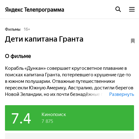
Фильмы
16
+
Дети капитана Гранта
О фильме
Корабль «Дункан» совершает кругосветное плавание в
поисках капитана Гранта, потерпевшего крушение где-то
в южном полушарии. Отважные путешественники
пересекли Южную Америку, Австралию, достигли берегов
Новой Зеландии, но их почти безнадёжные поиски
Развернуть
оказались небезуспешными...
7.4
Кинопоиск
7 875