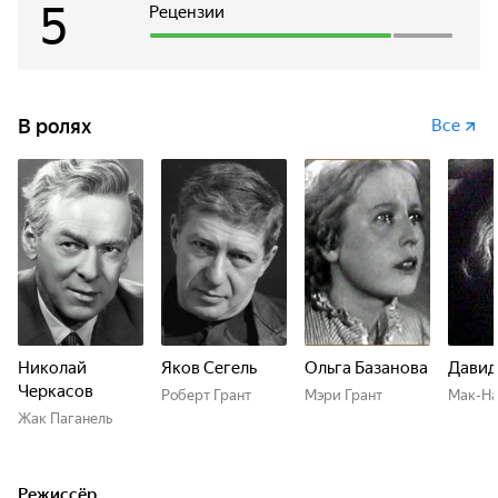
5
Рецензии
В ролях
Все
Николай
Яков Сегель
Ольга Базанова
Давид
Черкасов
Роберт Грант
Мэри Грант
Мак-Н
Жак Паганель
Режиссёр