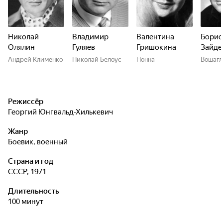
Николай
Владимир
Валентина
Борис
Олялин
Гуляев
Гришокина
Зайде
Андрей Клименко
Николай Белоус
Нонна
Вошагл
Режиссёр
Георгий Юнгвальд-Хилькевич
Жанр
боевик, военный
Страна и год
СССР, 1971
Длительность
100 минут