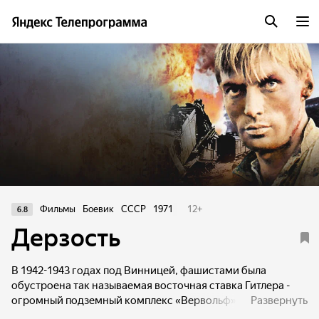
Фильмы
Боевик
СССР
1971
12
+
6.8
Дерзость
В 1942-1943 годах под Винницей, фашистами была
обустроена так называемая восточная ставка Гитлера -
огромный подземный комплекс «Вервольф». В результате
Развернуть
сложнейшей операции советским разведчикам удается