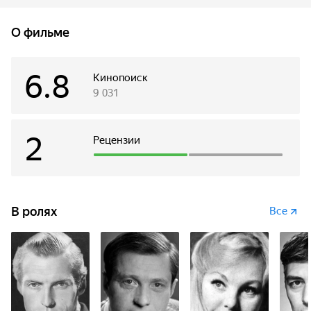
раскрыть местонахождение секретного объекта врага.
О фильме
6.8
Кинопоиск
9 031
2
Рецензии
В ролях
Все