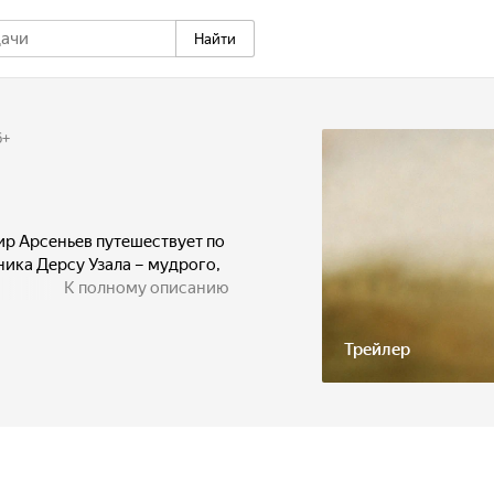
Найти
6
+
ир Арсеньев путешествует по
ника Дерсу Узала – мудрого,
К полному описанию
Трейлер