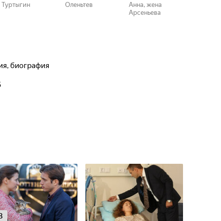
Туртыгин
Оленьтев
Анна, жена
Арсеньева
ия, биография
5
8