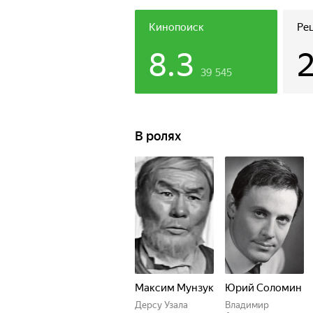
Кинопоиск
Ре
8.3
39 545
В ролях
Максим Мунзук
Юрий Соломин
Дерсу Узала
Владимир