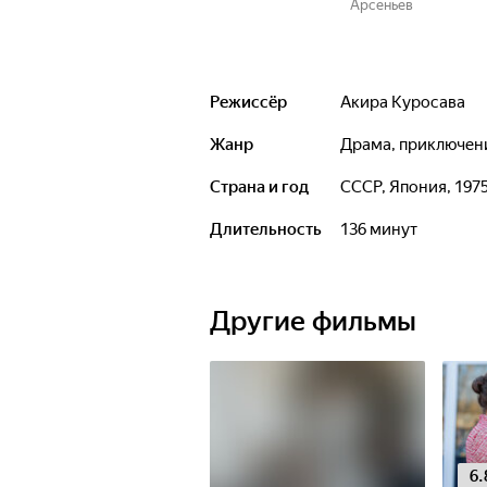
Арсеньев
Режиссёр
Акира Куросава
Жанр
драма, приключен
Страна и год
СССР, Япония, 197
Длительность
136 минут
Другие фильмы
6.