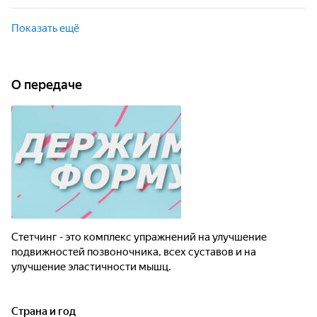
ждёт стройное и подтянутое тело.
Стретчинг - это комплекс упражнений для эластичности
мышц и улучшения подвижности позвоночника и всех
Показать ещё
суставов. При регулярном выполнении тренировок вас
ждёт стройное и подтянутое тело.
О передаче
Стетчинг - это комплекс упражнений на улучшение
подвижностей позвоночника, всех суставов и на
улучшение эластичности мышц.
Страна и год