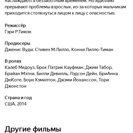
наслаждаются беззаботным временем. Но идиллию
прерывают проблемы взрослых, из-за которых мальчикам
приходится столкнуться лицом к лицу с опасностью.
Режиссёр
Гэри Р.Тимэн
Продюсеры
Дженис Вуди
,
Стивен М.Лилло
,
Конни Лилло-Тиман
В ролях
Калеб Медоуз
,
Брок Патрик Кауфман
,
Джим Табор
,
Брайан Мэтни
,
Билли Девилль
,
Лэдсон Дейн
,
БриАнна
ДюКоте
,
Боуи Хэмилтон
,
Джэми Йоханссон
,
Тори
Джонстон
Страна и год
США, 2014
Другие фильмы