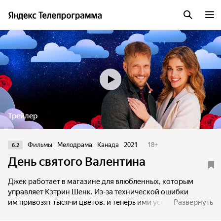
Трейлер
Фильмы
Мелодрама
Канада
2021
18
+
6.2
День святого Валентина
Джек работает в магазине для влюбленных, которым
управляет Кэтрин Шенк. Из-за технической ошибки
им привозят тысячи цветов, и теперь ими усеян весь
Развернуть
магазин. Джек и Кэтрин решают устроить общегородской