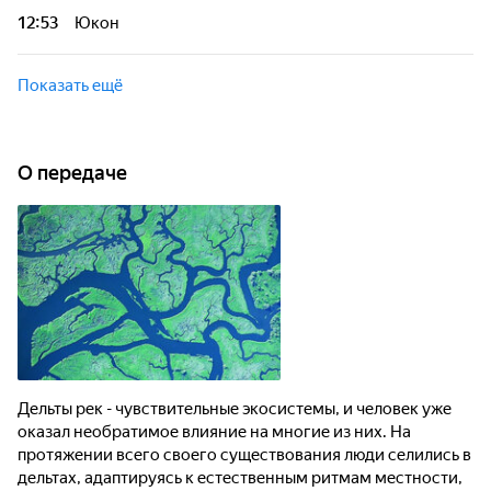
человек забывает, что он не единственный обитатель этих
12:53
Юкон
мест. Узнайте больше об удивительном биоразнообразии,
текущем состоянии и судьбе дельт крупнейших рек нашей
Река Юкон - одна из самых больших арктических рек.
планеты.
Являясь своего рода амортизатором Северного
Показать ещё
Ледовитого океана, она больше всего испытвает на себе
изменения климата.
О передаче
Дельты рек - чувствительные экосистемы, и человек уже
оказал необратимое влияние на многие из них. На
протяжении всего своего существования люди селились в
дельтах, адаптируясь к естественным ритмам местности,