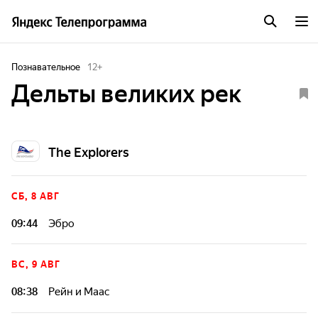
Познавательное
12
+
Дельты великих рек
The Explorers
СБ, 8 АВГ
09:44
Эбро
Дельты рек - это чувствительные экосистемы, и зачастую
человек забывает, что он не единственный обитатель этих
ВС, 9 АВГ
мест. Узнайте больше об удивительном биоразнообразии,
текущем состоянии и судьбе дельт крупнейших рек нашей
08:38
Рейн и Маас
планеты.
Дельты рек - это чувствительные экосистемы, и зачастую