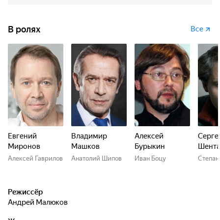
В ролях
Все
Евгений
Владимир
Алексей
Серге
Миронов
Машков
Бурыкин
Шента
Алексей Гаврилов
Анатолий Шипов
Иван Боцу
Степан
Режиссёр
Андрей Малюков