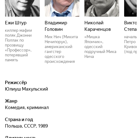
Ежи Штур
Владимир
Николай
Викто
Головин
Караченцов
Степа
киллер мафии
поляк Джонни
Мик Нич (Микита
«Мишка
началь
Поллак по
Нечипорук),
Япончик»,
Петро 
прозвищу
американский
одесский
Криво
«Профессор»,
гангстер
подручный Мика
(под п
потерявший
одесского
Нича
память
происхождения
Режиссёр
Юлиуш Махульский
Жанр
комедия, криминал
Страна и год
Польша, СССР, 1989