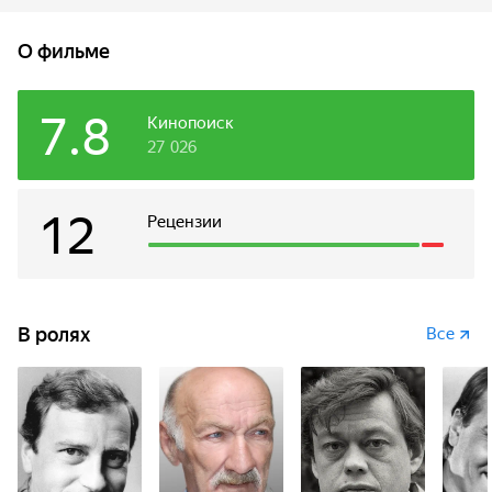
жертвы наемный убийца прибывает из Чикаго в Одессу,
где Ничипорук организовал самогонный бизнес. И тут
О фильме
киллер сталкивается с советской реальностью.
7.8
Кинопоиск
27 026
12
Рецензии
В ролях
Все