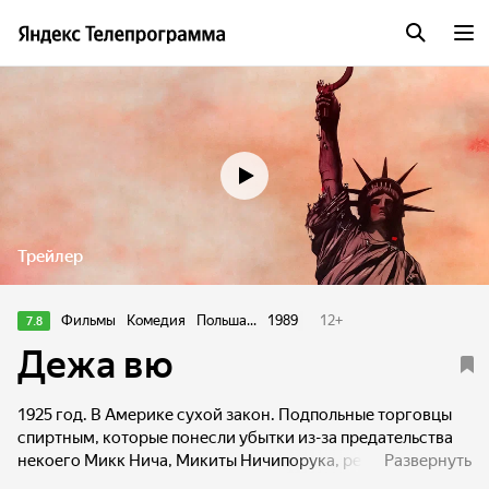
Трейлер
Фильмы
Комедия
Польша...
1989
12
+
7.8
Дежа вю
1925 год. В Америке сухой закон. Подпольные торговцы
спиртным, которые понесли убытки из-за предательства
некоего Микк Нича, Микиты Ничипорука, решают
Развернуть
ему отомстить и нанимают киллера. В поисках своей