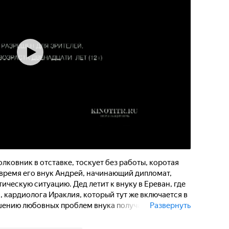
лковник в отставке, тоскует без работы, коротая
о время его внук Андрей, начинающий дипломат,
ическую ситуацию. Дед летит к внуку в Ереван, где
, кардиолога Ираклия, который тут же включается в
шению любовных проблем внука получает название
Развернуть
 чекиста и грузинского врача иногда шокируют
любовь способна взять верх над мастерством