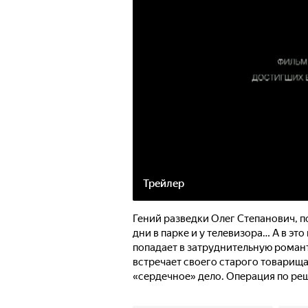
Трейлер
Гений разведки Олег Степанович, по
дни в парке и у телевизора… А в эт
попадает в затруднительную романт
встречает своего старого товарища
«сердечное» дело. Операция по ре
«Дед 005», причём методы русского
окружающих. Но только настоящая 