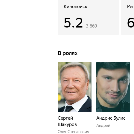
виртуозов контрразведки.
Кинопоиск
Ре
5.2
3 869
В ролях
Сергей
Андрис Булис
Шакуров
Андрей
Олег Степанович