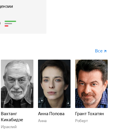
цензии
6
Все
Вахтанг
Анна Попова
Грант Тохатян
Кикабидзе
Анна
Роберт
Ираклий