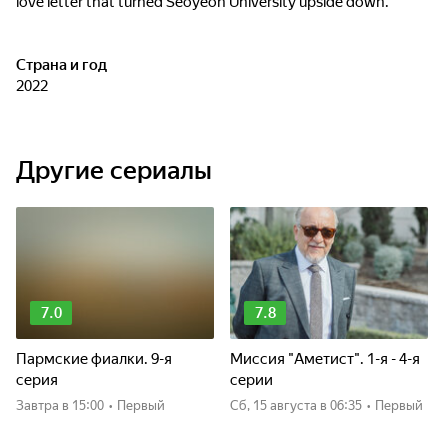
love letter that turned Seoyeon University upside down.
Страна и год
2022
Другие сериалы
7.0
7.8
Пармские фиалки. 9-я
Миссия "Аметист". 1-я - 4-я
серия
серии
Завтра
в 15:00
•
Первый
сб, 15 августа
в 06:35
•
Первый