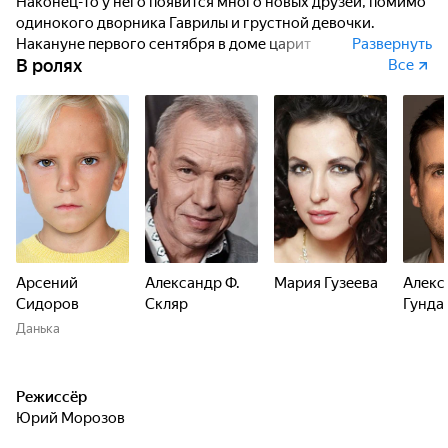
Наконец-то у него появится много новых друзей, помимо
одинокого дворника Гаврилы и грустной девочки.
Накануне первого сентября в доме царит
Развернуть
В ролях
предпраздничная суета – торт, гости, подарки! Но в самый
Все
ответственный момент долгожданный подарок достается
не Даньке, а совсем другому мальчику. Праздник
оборачивается трагическим откровением...
Арсений
Александр Ф.
Мария Гузеева
Алекс
Сидоров
Скляр
Гунда
Данька
Режиссёр
Юрий Морозов